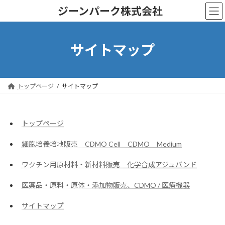
コ
ナ
ジーンパーク株式会社
ン
ビ
テ
ゲ
ン
ー
ツ
シ
サイトマップ
へ
ョ
ス
ン
キ
に
ッ
移
トップページ
サイトマップ
プ
動
トップページ
細胞培養培地販売 CDMO Cell CDMO Medium
ワクチン用原材料・新材料販売 化学合成アジュバンド
医薬品・原料・原体・添加物販売、CDMO / 医療機器
サイトマップ